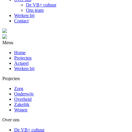
De VB+ cultuur
Ons team
Werken bij
Contact
Menu
Home
Projecten
Actueel
Werken bij
Projecten
Zorg
Onderwijs
Overheid
Zakelijk
Wonen
Over ons
De VB+ cultuur