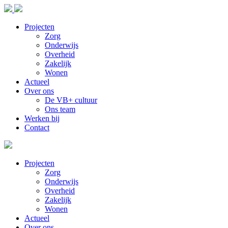
Projecten
Zorg
Onderwijs
Overheid
Zakelijk
Wonen
Actueel
Over ons
De VB+ cultuur
Ons team
Werken bij
Contact
Projecten
Zorg
Onderwijs
Overheid
Zakelijk
Wonen
Actueel
Over ons